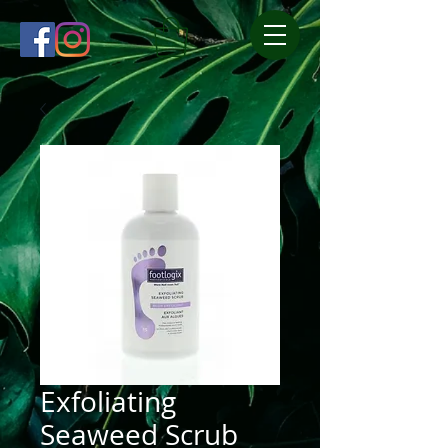
Exfoliating
Seaweed Scrub